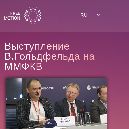
RU
В
ы
с
т
у
п
л
е
н
и
е
В
.
Г
о
л
ь
д
ф
е
л
ь
д
а
н
а
М
М
Ф
К
В