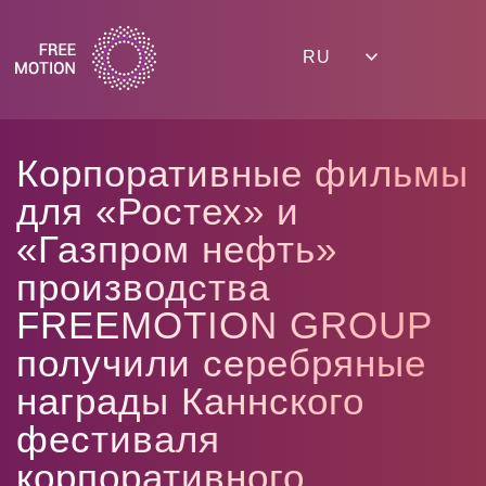
RU
К
о
р
п
о
р
а
т
и
в
н
ы
е
ф
и
л
ь
м
ы
д
л
я
«
Р
о
с
т
е
х
»
и
«
Г
а
з
п
р
о
м
н
е
ф
т
ь
»
п
р
о
и
з
в
о
д
с
т
в
а
F
R
E
E
M
O
T
I
O
N
G
R
O
U
P
п
о
л
у
ч
и
л
и
с
е
р
е
б
р
я
н
ы
е
н
а
г
р
а
д
ы
К
а
н
н
с
к
о
г
о
ф
е
с
т
и
в
а
л
я
к
о
р
п
о
р
а
т
и
в
н
о
г
о