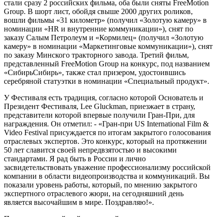
стали сразу 2 российских фильма, оба были сняты FreeMotion
Group. В шорт лист, обойдя свыше 2000 других роликов,
вошли фильмы «31 километр» (получил «Золотую камеру» в
номинации «HR и внутренние коммуникации»), снят по
заказу Салым Петролеум и «Кормилец» (получил «Золотую
камеру» в номинации «Маркетинговые коммуникации»), снят
по заказу Минского тракторного завода. Третий фильм,
представленный FreeMotion Group на конкурс, под названием
«СибирьСибирь», также стал призером, удостоившись
серебряной статуэтки в номинации «Специальный продукт».
У Фестиваля есть традиция, согласно которой Основатель и
Президент Фестиваля, Lee Gluckman, приезжает в страну,
представители которой впервые получили Гран-При, для
награждения. Он отметил: - «Гран-при US International Film &
Video Festival присуждается по итогам закрытого голосования
отраслевых экспертов. Это конкурс, который на протяжении
50 лет славится своей непредвзятостью и высокими
стандартами. Я рад быть в России и лично
засвидетельствовать уважение профессионализму российской
компании в области видеопроизводства и коммуникаций. Вы
показали уровень работы, который, по мнению закрытого
экспертного отраслевого жюри, на сегодняшний день
является высочайшим в мире. Поздравляю!».