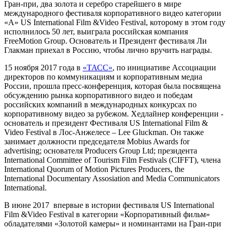
Гран-при, два золота и серебро старейшего в мире
международного фестиваля корпоративного видео категории
«А» US International Film &Video Festival, которому в этом году
исполнилось 50 лет, выиграла российская компания
FreeMotion Group. Основатель и Президент фестиваля Ли
Глакман приехал в Россию, чтобы лично вручить награды.
15 ноября 2017 года в
«ТАСС»
, по инициативе Ассоциации
директоров по коммуникациям и корпоративным медиа
России, прошла пресс-конференция, которая была посвящена
обсуждению рынка корпоративного видео и победам
российских компаний в международных конкурсах по
корпоративному видео за рубежом. Хедлайнер конференции -
основатель и президент Фестиваля US International Film &
Video Festival в Лос-Анжелесе – Lee Gluckman. Он также
занимает должности председателя Mobius Awards for
advertising; основателя Producers Group Ltd; президента
International Committee of Tourism Film Festivals (CIFFT), члена
International Quorum of Motion Pictures Producers, the
International Documentary Assosiation and Media Communicators
International.
В июне 2017 впервые в истории фестиваля US International
Film &Video Festival в категории «Корпоративный фильм»
обладателями «Золотой камеры» и номинантами на Гран-при