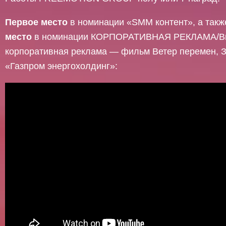
Первое место
в номинации «SMM контент», а так
место
в номинации КОРПОРАТИВНАЯ РЕКЛАМА/В
корпоративная реклама — фильм Ветер перемен, 
«Газпром энергохолдинг»: