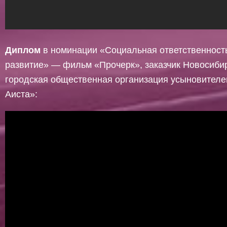
Диплом
в номинации «Социальная ответственность
развитие» — фильм «Прочерк», заказчик Новосиби
городская общественная организация усыновителе
Аиста»: