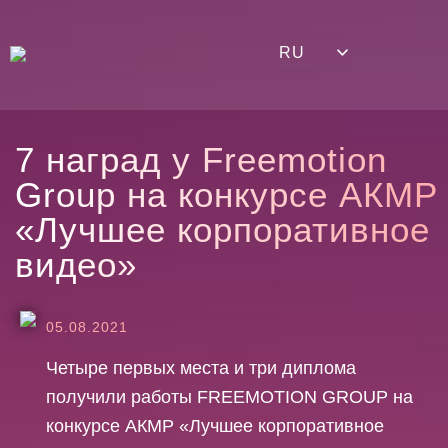
RU
7
н
а
г
р
а
д
у
F
r
e
e
m
o
t
i
o
n
G
r
o
u
p
н
а
к
о
н
к
у
р
с
е
А
К
М
Р
«
Л
у
ч
ш
е
е
к
о
р
п
о
р
а
т
и
в
н
о
е
в
и
д
е
о
»
05.08.2021
Четыре первых места и три диплома
получили работы FREEMOTION GROUP на
конкурсе АКМР «Лучшее корпоративное